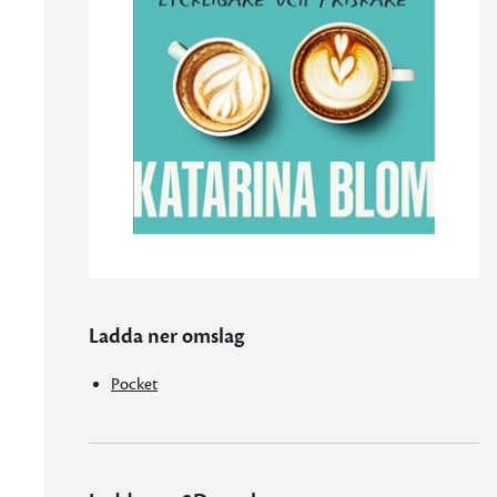
Ladda ner omslag
Pocket