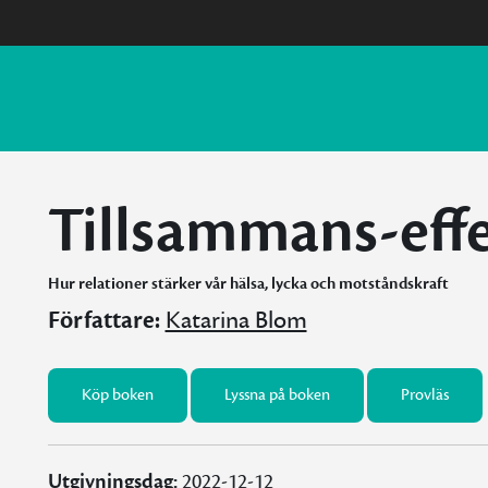
Tillsammans-eff
Hur relationer stärker vår hälsa, lycka och motståndskraft
Författare:
Katarina Blom
Köp boken
Lyssna på boken
Provläs
Utgivningsdag:
2022-12-12