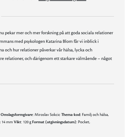
nu pekar mer och mer forskning på att goda sociala relationer
sammans med psykologen Katarina Blom får vi inblick i
na och hur relationer påverkar vår hälsa, lycka och
ttre relationer, och därigenom ett starkare välmående – något
g
Omslagsformgivare:
Miroslav Sokcic
Thema-kod:
Familj och hälsa,
 x 14 mm
Vikt:
120 g
Format (utgivningsdatum):
Pocket,