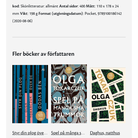
kod:
Skönlitteratur: allmänt
Antal sidor:
400
Mått:
110 x 178 x 24
mm
Vikt:
198 g
Format (utgivningsdatum):
Pocket, 9789100186142
(2020-08-06)
Fler böcker av författaren
Styr din plog över de dödas ben
Spel på många små trummor
Daghus, natthus