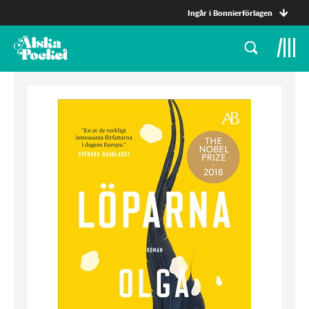
Ingår i Bonnierförlagen