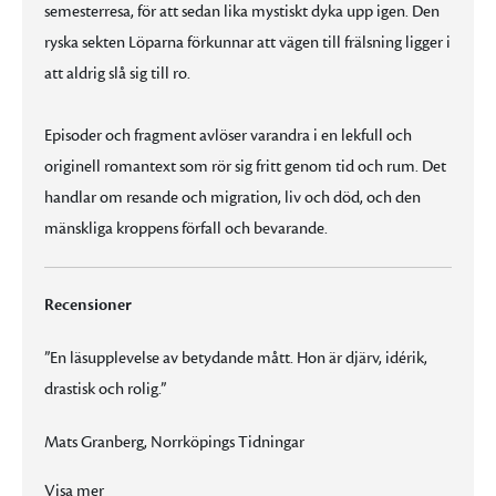
semesterresa, för att sedan lika mystiskt dyka upp igen. Den
ryska sekten Löparna förkunnar att vägen till frälsning ligger i
att aldrig slå sig till ro.
Episoder och fragment avlöser varandra i en lekfull och
originell romantext som rör sig fritt genom tid och rum. Det
handlar om resande och migration, liv och död, och den
mänskliga kroppens förfall och bevarande.
Recensioner
”En läsupplevelse av betydande mått. Hon är djärv, idérik,
drastisk och rolig.”
Mats Granberg, Norrköpings Tidningar
”En läsupplevelse av betydande mått. Hon är djärv, idérik, drastisk och rolig.”
”[Jag är] djupt förundrad och hänförd av hennes makalösa förmåga att frambringa fiktiva världar. Hennes skaparkraft känner uppenbarligen inga gränser.”
med sitt innehåll av mångfald, humor, satir och djupa allvar.”
”Det finns inget bättre resesällskap i dessa oroliga, fanatiska tider.”
Visa mer