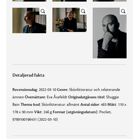
Detaljerad fakta
Recensionsdag:
2022-03-10
Genre:
Skönlitteratur och relaterande
ämnen
Översättare:
Eva Åsefeldt
Originalutgåvans titel:
Shuggie
Bain
Thema-kod:
Skönlitteratur: allmänt
Antal sidor:
463
Mått:
110 x
178 x 30 mm
Vikt:
246 g
Format (utgivningsdatum):
Pocket,
9789100196431 (2022-03-10)