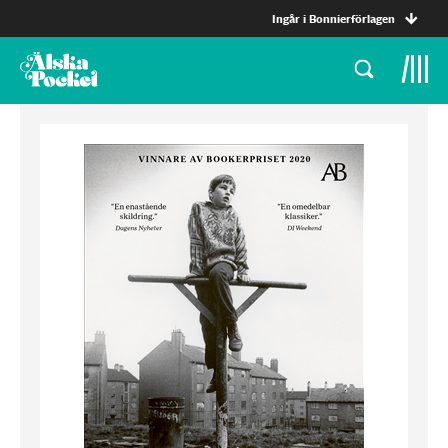
Ingår i Bonnierförlagen