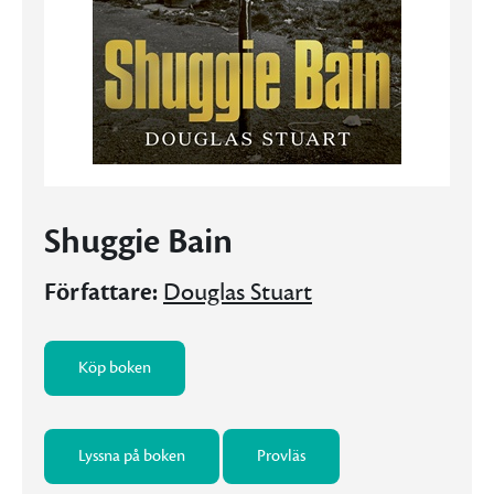
Shuggie Bain
Författare:
Douglas Stuart
Köp boken
Lyssna på boken
Provläs