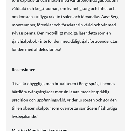
som exploderar och möten med världsberömda gubbar, om
våldtäkt och krigstrauman, om kvinnlig sorg och frihet och
om konsten att flyga rakt in i solen och förvandlas. Aase Berg
monterar ner, förenklar och försvårar sin värld och vår med
sylvass penna. Den motvilligt modiga läser detta som en
självhjälpsbok - inte för den med dåligt självförtroende, utan
för den med alldeles för bra!
Recensioner
"Livet är ohyggligt, men brutaliteten i Bergs språk, i hennes
hårdföra tvångsåtgärder mot sin läsare medelst språklig
precision och uppfinningsvåld, vrider ur sorgen och gör den
till en obscen skulptur som överröstar samtidens flåshurtiga
livsbejakande."
Martina Montelius, Expressen