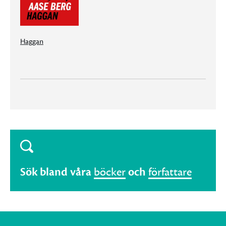
Haggan
Sök bland våra
böcker
och
författare