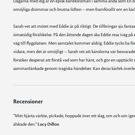
Dagarna med dig är en episk kärleksroman i samma anda som En da
omöjliga drömmar och brutna löften – men framförallt om en kärl
Sarah vet att mötet med Eddie är på riktigt. De tillbringar sju fant
ömsesidig förälskelse. På den åttonde dagen ska Eddie resa iväg på
väg till flygplatsen. Men samtalet kommer aldrig. Eddie tycks ha för
vidare, men det är omöjligt – Sarah vet att känslorna var besvarade, h
försöker desperat att förstå vad som har hänt, och gör en upptäckt so
sammanlänkade genom tragiska händelser. Kan deras kärlek överleva
Recensioner
”Mitt hjärta värkte, pickade, hoppade över ett slag, om och om igen, ä
älskade den.”
Lucy Dillon
”Mitt hjärta värkte, pickade, hoppade över ett slag, om och om igen ända tills jag lade ifrån mig boken. Vilken resa! . . . Jag älskade den.”
tar upp alla de frågor snurrar runt i huvudet efter att man blivit bortvald. En kärleksroman som ställer allt på ända – en av sommarens bästa läsningar.”
"Den här bedårande kärlekshistorien med högst trovärdiga karaktärer full av igenkänning innehåller också hemligheter, förlust och sorg, överraskande vändningar och k
är en briljant roman som undersöker ödets makt. Likt en brittisk kusin till Liane Moriarty eller Maria Semple har Rosie Walsh en begåvning att blanda komplexa karaktärer, intrikata bakgrun