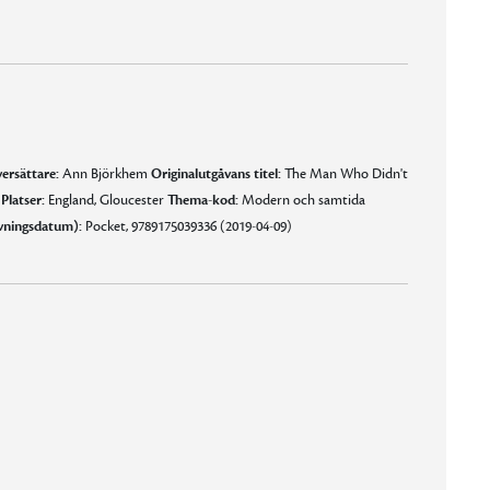
ersättare:
Ann Björkhem
Originalutgåvans titel:
The Man Who Didn't
c
Platser:
England, Gloucester
Thema-kod:
Modern och samtida
vningsdatum):
Pocket, 9789175039336 (2019-04-09)