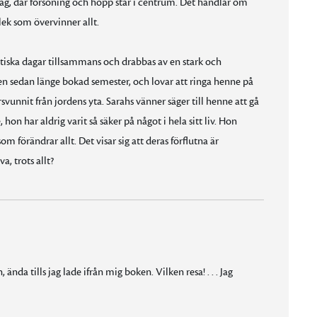
g, där försoning och hopp står i centrum. Det handlar om
ek som övervinner allt.
astiska dagar tillsammans och drabbas av en stark och
 en sedan länge bokad semester, och lovar att ringa henne på
svunnit från jordens yta. Sarahs vänner säger till henne att gå
on har aldrig varit så säker på något i hela sitt liv. Hon
m förändrar allt. Det visar sig att deras förflutna är
, trots allt?
nda tills jag lade ifrån mig boken. Vilken resa! . . . Jag
änslosamma stunder. Ta fram näsduken.”
dshistorier och chockerande vändningar.”