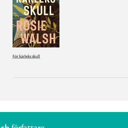
För kärleks skull
och
författare