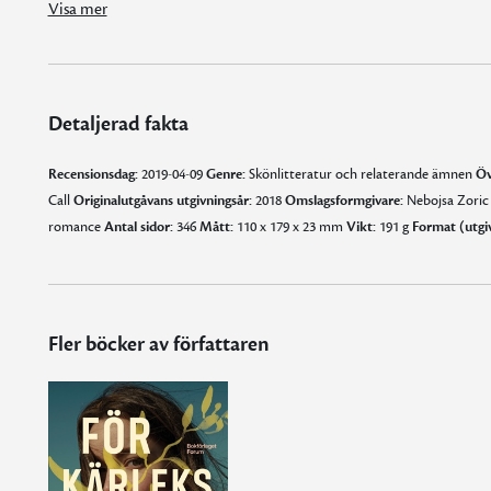
Visa mer
Detaljerad fakta
Recensionsdag:
2019-04-09
Genre:
Skönlitteratur och relaterande ämnen
Öv
Call
Originalutgåvans utgivningsår:
2018
Omslagsformgivare:
Nebojsa Zori
romance
Antal sidor:
346
Mått:
110 x 179 x 23 mm
Vikt:
191 g
Format (utgi
Fler böcker av författaren