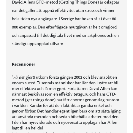
David Allens GTD-metod (Getting Things Done) är oslagbar
när det gäller att uppnå effektivitet utan stress och vinner
hela tiden nya angängare. I Sverige har boken sålt i över 80
000 exemplar. Den efterfrågade nyutgåvan är helt omgjord
och anpassad till det digitala livet med smartphones och en
ständigt uppkopplad tillvaro.
Recensioner
"
Få det gjort!
utkom första gången 2002 och blev snabbt en
enorm succé. Tusentals människor har läst den i syfte att bli
mer effektiva och få mer gjort. Författaren David Allen kan
närmast beskrivas som en effektivitetsguru och hans GTD-
metod (get things done) har fått enormt genomslag runtom
i världen. Kanske för att den faktiskt är ganska enkel och
genomförbar. Det handlar egentligen bara om att sätta igång
att använda metoden och sedan bibehålla arbetet med den.
I den här nyreviderade och nyöversatta upplagan har Allen
lagt till en hel del