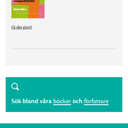
Få det gjort!
Sök bland våra
böcker
och
författare