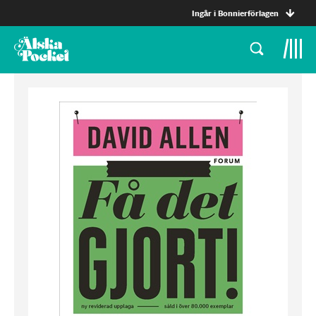
Ingår i Bonnierförlagen