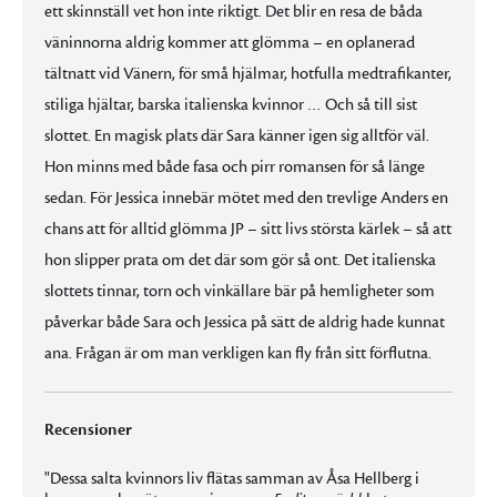
ett skinnställ vet hon inte riktigt. Det blir en resa de båda
väninnorna aldrig kommer att glömma – en oplanerad
tältnatt vid Vänern, för små hjälmar, hotfulla medtrafikanter,
stiliga hjältar, barska italienska kvinnor … Och så till sist
slottet. En magisk plats där Sara känner igen sig alltför väl.
Hon minns med både fasa och pirr romansen för så länge
sedan. För Jessica innebär mötet med den trevlige Anders en
chans att för alltid glömma JP – sitt livs största kärlek – så att
hon slipper prata om det där som gör så ont. Det italienska
slottets tinnar, torn och vinkällare bär på hemligheter som
påverkar både Sara och Jessica på sätt de aldrig hade kunnat
ana. Frågan är om man verkligen kan fly från sitt förflutna.
Recensioner
"Dessa salta kvinnors liv flätas samman av Åsa Hellberg i