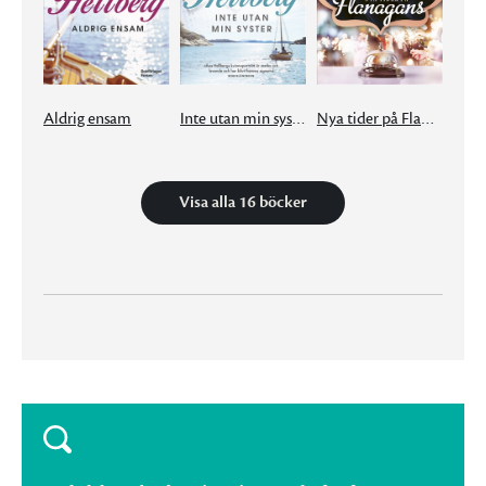
Aldrig ensam
Inte utan min syster
Nya tider på Flanagans
Visa alla 16 böcker