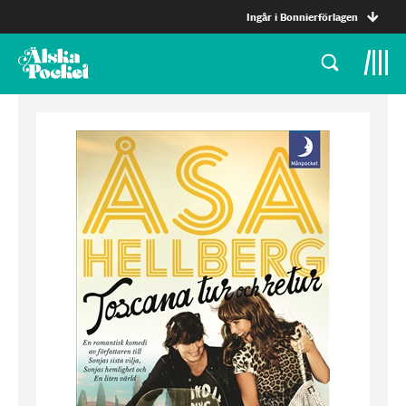
Ingår i Bonnierförlagen