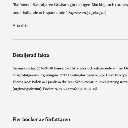
"Raffinerat. Bästsäljaren Grisham gör det igen. Skickligt och rutiner
underhållande och spännande."
Expressen
,(4 getingar)
"Grisham släpper loss med all sin rutin, och presenterar en bok där han trycker gasen i botten och aldrig släpper taget. Spännande. Som vanligt."
Visa mer
Detaljerad fakta
Recensionsdag:
2014-04-28
Genre:
Skönlitteratur och relaterande ämnen
Öv
Originalutgåvans utgivningsår:
2012
Omslagsformgivare:
Jojo Form
Boktyp:
Thema-kod:
Politiska / juridiska thrillers, Skönlitteratur i översättning
Antal
(utgivningsdatum):
Pocket, 9789174293968 (2014-04-14)
Fler böcker av författaren