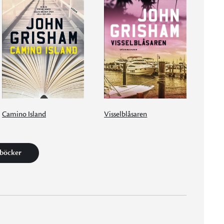
Camino Island
Visselblåsaren
 böcker