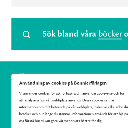
Sök bland våra
böcker
Användning av cookies på Bonnierförlagen
Vi använder cookies för att förbättra din användarupplevelse och för
att analysera hur vår webbplats används. Dessa cookies samlar
Vi samlar Bonnierförlagens pocketutgivning och ger varje
information om ditt beteende på vår webbplats, inklusive vilka sidor du
månad ut 10–15 nya efterlängtade titlar.
besöker och hur länge du stannar. Informationen används för att hjälpa
oss förstå hur vi kan göra vår webbplats bättre för dig.