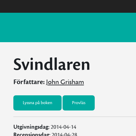
Svindlaren
Författare:
John Grisham
Lyssna på boken
Provläs
Utgivningsdag:
2014-04-14
Recensionsdag:
2014-04-28