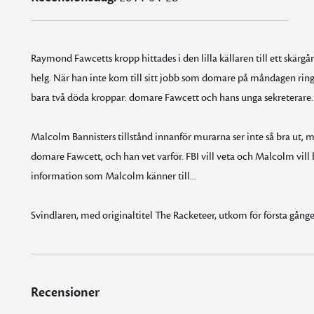
Raymond Fawcetts kropp hittades i den lilla källaren till ett skärg
helg. När han inte kom till sitt jobb som domare på måndagen ringde
bara två döda kroppar: domare Fawcett och hans unga sekreterare.
Malcolm Bannisters tillstånd innanför murarna ser inte så bra ut,
domare Fawcett, och han vet varför. FBI vill veta och Malcolm vill be
information som Malcolm känner till...
Svindlaren, med originaltitel The Racketeer, utkom för första gång
Recensioner