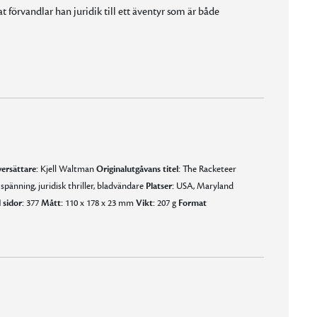
at förvandlar han juridik till ett äventyr som är både
ersättare:
Kjell Waltman
Originalutgåvans titel:
The Racketeer
spänning, juridisk thriller, bladvändare
Platser:
USA, Maryland
 sidor:
377
Mått:
110 x 178 x 23 mm
Vikt:
207 g
Format