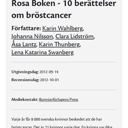
Rosa Boken - 10 berättelser
om bröstcancer
Författare:
Karin Wahlberg
,
Johanna Nilsson
,
Clara Lidström
,
Åsa Lantz
,
Karin Thunberg
,
Lena Katarina Swanberg
Utgivningsdag:
2012-09-14
Recensionsdag:
2012-10-01
Mediekontakt:
Bonnierförlagens Press
Varje år får 8 000 svenska kvinnor beskedet att de har
bröstcancer. Det är 21 kvinnor varje dag. En kvinna var 68:e