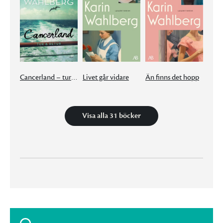
Cancerland – tur & retur
Livet går vidare
Än finns det hopp
Visa alla 31 böcker