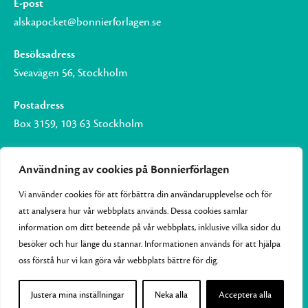
E-post
alskapocket@bonnierforlagen.se
Besöksadress
Sveavägen 56, Stockholm
Postadress
Box 3159, 103 63 Stockholm
Användning av cookies på Bonnierförlagen
Vi använder cookies för att förbättra din användarupplevelse och för
Om Bonnierförlagen
att analysera hur vår webbplats används. Dessa cookies samlar
Cookies
information om ditt beteende på vår webbplats, inklusive vilka sidor du
besöker och hur länge du stannar. Informationen används för att hjälpa
Integritetspolicy
oss förstå hur vi kan göra vår webbplats bättre för dig.
Justera mina inställningar
Neka alla
Acceptera alla