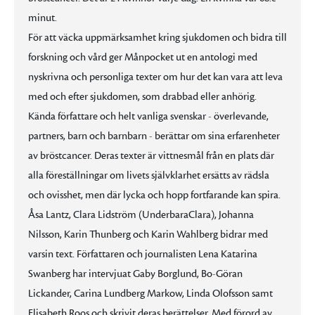
minut.
För att väcka uppmärksamhet kring sjukdomen och bidra till
forskning och vård ger Månpocket ut en antologi med
nyskrivna och personliga texter om hur det kan vara att leva
med och efter sjukdomen, som drabbad eller anhörig.
Kända författare och helt vanliga svenskar - överlevande,
partners, barn och barnbarn - berättar om sina erfarenheter
av bröstcancer. Deras texter är vittnesmål från en plats där
alla föreställningar om livets självklarhet ersätts av rädsla
och ovisshet, men där lycka och hopp fortfarande kan spira.
Åsa Lantz, Clara Lidström (UnderbaraClara), Johanna
Nilsson, Karin Thunberg och Karin Wahlberg bidrar med
varsin text. Författaren och journalisten Lena Katarina
Swanberg har intervjuat Gaby Borglund, Bo-Göran
Lickander, Carina Lundberg Markow, Linda Olofsson samt
Elisabeth Roos och skrivit deras berättelser. Med förord av