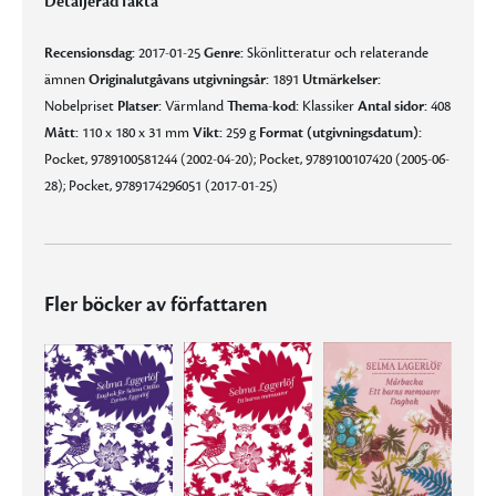
Detaljerad fakta
Recensionsdag:
2017-01-25
Genre:
Skönlitteratur och relaterande
ämnen
Originalutgåvans utgivningsår:
1891
Utmärkelser:
Nobelpriset
Platser:
Värmland
Thema-kod:
Klassiker
Antal sidor:
408
Mått:
110 x 180 x 31 mm
Vikt:
259 g
Format (utgivningsdatum):
Pocket, 9789100581244 (2002-04-20); Pocket, 9789100107420 (2005-06-
28); Pocket, 9789174296051 (2017-01-25)
Fler böcker av författaren