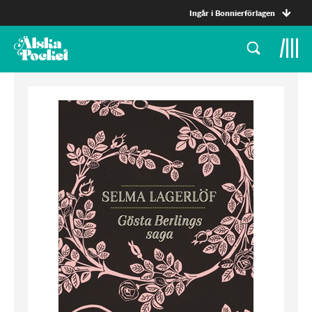
Ingår i Bonnierförlagen