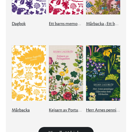
Dagbok
Ett barns memoarer
Mårbacka ; Ett barns memoarer ; Dagbok
Mårbacka
Kejsarn av Portugallien
Herr Arnes penningar ; Liljecronas hem ; Körkarlen