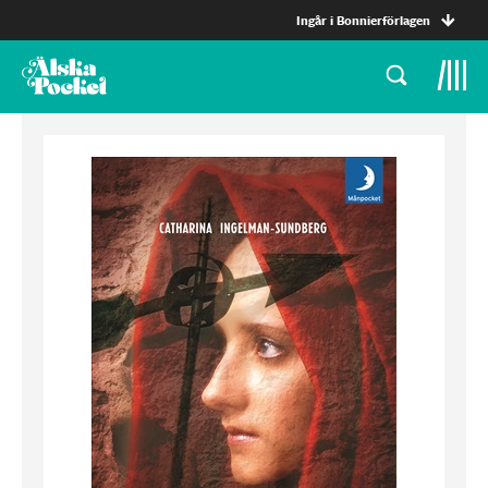
Ingår i Bonnierförlagen