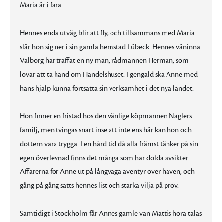
Maria är i fara.
Hennes enda utväg blir att fly, och tillsammans med Maria
slår hon sig ner i sin gamla hemstad Lübeck. Hennes väninna
Valborg har träffat en ny man, rådmannen Herman, som
lovar att ta hand om Handelshuset. I gengäld ska Anne med
hans hjälp kunna fortsätta sin verksamhet i det nya landet.
Hon finner en fristad hos den vänlige köpmannen Naglers
familj, men tvingas snart inse att inte ens här kan hon och
dottern vara trygga. I en hård tid då alla främst tänker på sin
egen överlevnad finns det många som har dolda avsikter.
Affärerna för Anne ut på långväga äventyr över haven, och
gång på gång sätts hennes list och starka vilja på prov.
Samtidigt i Stockholm får Annes gamle vän Mattis höra talas