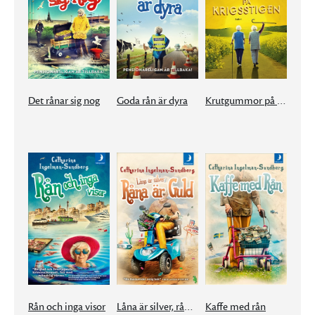
Det rånar sig nog
Goda rån är dyra
Krutgummor på krigsstigen
Rån och inga visor
Låna är silver, råna är guld
Kaffe med rån