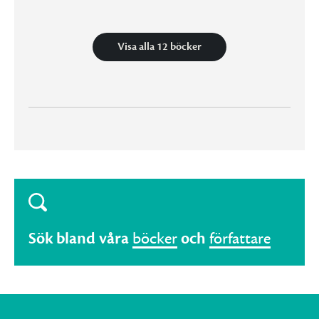
Visa alla 12 böcker
Sök bland våra
böcker
och
författare