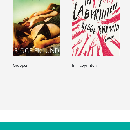
Gruppen
In i labyrinten