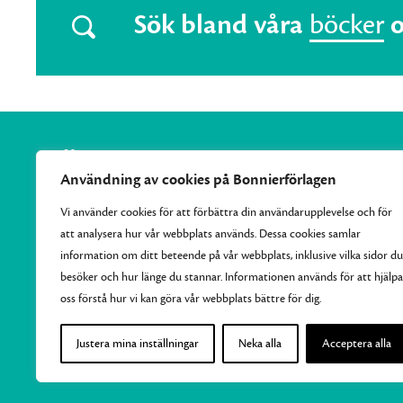
Sök bland våra
böcker
Användning av cookies på Bonnierförlagen
Vi använder cookies för att förbättra din användarupplevelse och för
att analysera hur vår webbplats används. Dessa cookies samlar
Vi samlar Bonnierförlagens pocketutgivning och ger varje
information om ditt beteende på vår webbplats, inklusive vilka sidor du
månad ut 10–15 nya efterlängtade titlar.
besöker och hur länge du stannar. Informationen används för att hjälpa
oss förstå hur vi kan göra vår webbplats bättre för dig.
Justera mina inställningar
Neka alla
Acceptera alla