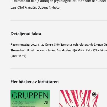
"...framför allt har [Eklund] en psykologisk intuition som når under
Lars-Olof Franzén, Dagens Nyheter
Detaljerad fakta
Recensionsdag:
2002-11-22
Genre:
Skönlitteratur och relaterande ämnen
Or
Thema-kod:
Skönlitteratur: allmänt
Antal sidor:
250
Mått:
110 x 178 x 16 
(2002-11-22)
Fler böcker av författaren