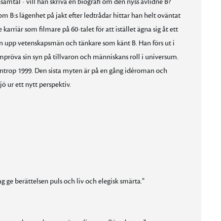
amtal - vill han skriva en biografi om den nyss avlidne B?
m B:s lägenhet på jakt efter ledtrådar hittar han helt oväntat
arriär som filmare på 60-talet för att istället ägna sig åt ett
aren upp vetenskapsmän och tänkare som känt B. Han förs ut i
pröva sin syn på tillvaron och människans roll i universum.
ntrop 1999. Den sista myten är på en gång idéroman och
ö ur ett nytt perspektiv.
 ge berättelsen puls och liv och elegisk smärta."