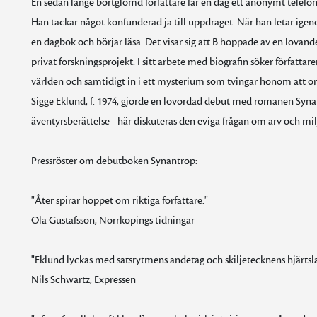
En sedan länge bortglömd författare får en dag ett anonymt telefons
Han tackar något konfunderad ja till uppdraget. När han letar igeno
en dagbok och börjar läsa. Det visar sig att B hoppade av en lovande k
privat forskningsprojekt. I sitt arbete med biografin söker författ
världen och samtidigt in i ett mysterium som tvingar honom att om
Sigge Eklund, f. 1974, gjorde en lovordad debut med romanen Syna
äventyrsberättelse - här diskuteras den eviga frågan om arv och milj
Pressröster om debutboken Synantrop:
"Åter spirar hoppet om riktiga författare."
Ola Gustafsson, Norrköpings tidningar
"Eklund lyckas med satsrytmens andetag och skiljetecknens hjärtslag
Nils Schwartz, Expressen