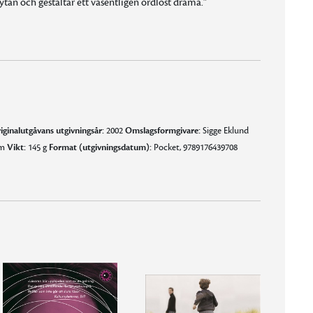
 ytan och gestaltar ett väsentligen ordlöst drama."
iginalutgåvans utgivningsår:
2002
Omslagsformgivare:
Sigge Eklund
mm
Vikt:
145 g
Format (utgivningsdatum):
Pocket, 9789176439708