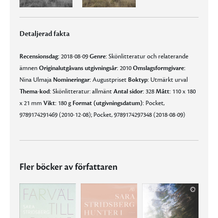
Detaljerad fakta
Recensionsdag:
2018-08-09
Genre:
Skönlitteratur och relaterande
ämnen
Originalutgåvans utgivningsår:
2010
Omslagsformgivare:
Nina Ulmaja
Nomineringar:
Augustpriset
Boktyp:
Utmärkt urval
Thema-kod:
Skönlitteratur: allmänt
Antal sidor:
328
Mått:
110 x 180
x 21 mm
Vikt:
180 g
Format (utgivningsdatum):
Pocket,
9789174291469 (2010-12-08); Pocket, 9789174297348 (2018-08-09)
Fler böcker av författaren