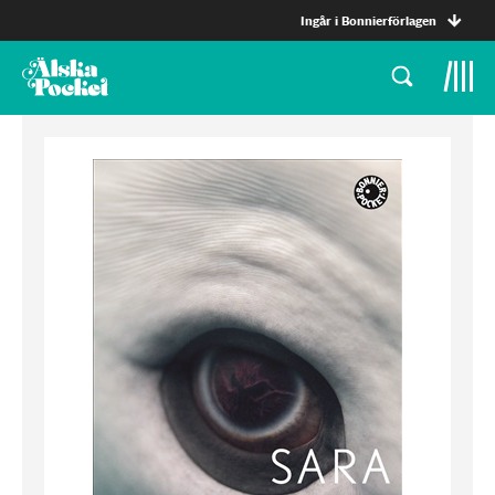
Ingår i Bonnierförlagen