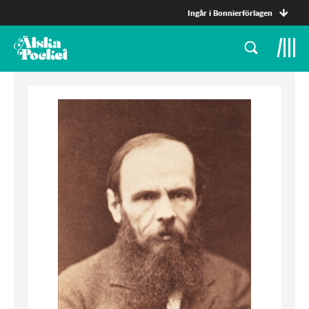
Ingår i Bonnierförlagen