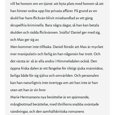
vill be honom om en tjänst: att byta plats med honom så att
han hinner ordna upp lite privata affärer. På grund av en
skuld har hans flickvän blivit misshandlad av ett gäng
skrupelfria kriminella. Bara några dagar, så han kan betala
skulden och rädda flickvännen. Snälla? Daniel ger med sig,
och Max ger sig av.
Men kommer inte tillbaka. Daniel förstår att Max är mycket
mer manipulativ och farlig än han någonsin har trott. Och
det värsta är: så är alla andra i Himmelsdalen också. Den
öppna friska dalen är ett fängelse för riktigt sjuka människor,
farliga både för sig själva och omvärlden. Och personalen
kan han naturligtvis inte övertyga om att han inte är han
utan att han är sin bror.
Marie Hermansons nya berättelse är en spännande,
mångbottnad berättelse, med thrillerns snabba oväntade
vändningar, och den samhällskritiska romanens