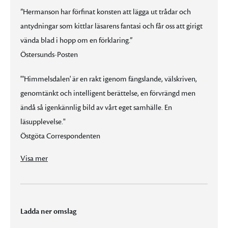
”Hermanson har förfinat konsten att lägga ut trådar och
antydningar som kittlar läsarens fantasi och får oss att girigt
vända blad i hopp om en förklaring.”
Östersunds-Posten
"'Himmelsdalen' är en rakt igenom fängslande, välskriven,
genomtänkt och intelligent berättelse, en förvrängd men
ändå så igenkännlig bild av vårt eget samhälle. En
läsupplevelse."
Östgöta Correspondenten
”Med små medel bygger Hermansson upp en spänning som blir alltmer kafkaartad och klaustrofobisk […] rysningsframkallande bladvändare.”
”Den är ytterst välskriven med skickligt vävd intrig, lödiga personporträtt och målande miljöbeskrivningar.”
”Hermanson har förfinat konsten att lägga ut trådar och antydningar som kittlar läsarens fantasi och får oss att girigt vända blad i hopp om en förklaring.”
"'Himmelsdalen' är en rakt igenom fängslande, välskriven, genomtänkt och intelligent berättelse, en förvrängd men ändå så igenkännlig bild av vårt eget samhälle. En läsupplevelse."
Visa mer
Ladda ner omslag