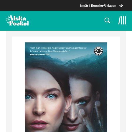
Ingår i Bonnierförlagen