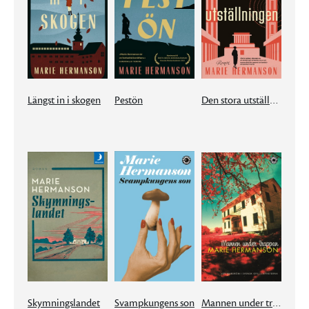
Längst in i skogen
Pestön
Den stora utställningen
Skymningslandet
Svampkungens son
Mannen under trappan