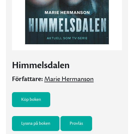
Himmelsdalen
Författare:
Marie Hermanson
Köp boken
Lyssna på boken
Provläs