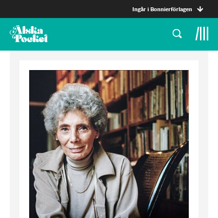
Ingår i Bonnierförlagen