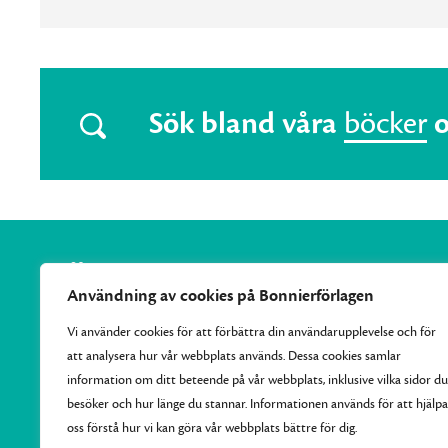
Sök bland våra
böcker
Användning av cookies på Bonnierförlagen
Vi använder cookies för att förbättra din användarupplevelse och för
att analysera hur vår webbplats används. Dessa cookies samlar
Vi samlar Bonnierförlagens pocketutgivning och ger varje
information om ditt beteende på vår webbplats, inklusive vilka sidor du
månad ut 10–15 nya efterlängtade titlar.
besöker och hur länge du stannar. Informationen används för att hjälpa
oss förstå hur vi kan göra vår webbplats bättre för dig.