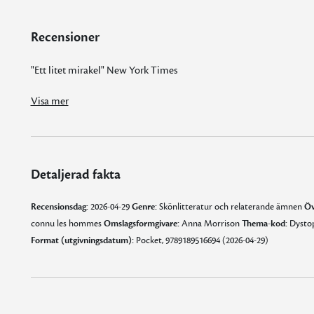
Recensioner
"Ett litet mirakel" New York Times
"I en sämre författares händer hade det blivit outhärdligt, men Harpman har en penna av guld. Hennes stil är sparsmakad och exakt, inte ett ord är med som inte borde vara det. Här förtjänar översättaren Katja Waldén en stor del av äran. Hennes tolkning känns självklar; texten flyter som om svenska vore originalspråket. Förhoppningsvis kommer den här romanen göra succé även här. Det förtjänar den." ETC
Visa mer
Detaljerad fakta
Recensionsdag:
2026-04-29
Genre:
Skönlitteratur och relaterande ämnen
Öv
connu les hommes
Omslagsformgivare:
Anna Morrison
Thema-kod:
Dystop
Format (utgivningsdatum):
Pocket, 9789189516694 (2026-04-29)