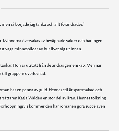
 men så började jag tänka och allt förändrades.”
bur. Kvinnorna övervakas av beväpnade vakter och har ingen
t vaga minnesbilder av hur livet såg ut innan.
na tankar. Hon är utstött från de andras gemenskap. Men när
n till gruppens överlevnad.
rpman har en penna av guld. Hennes stil är sparsmakad och
versättaren Katja Waldén en stor del av äran. Hennes tolkning
et. Förhoppningsvis kommer den här romanen göra succé även