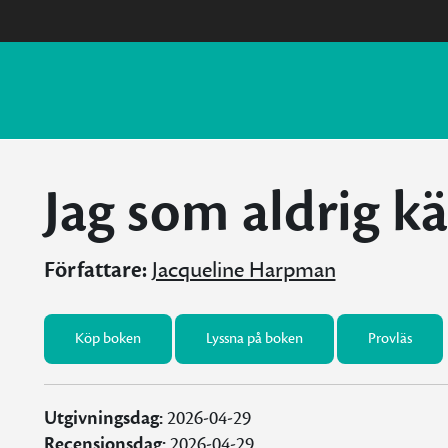
Jag som aldrig k
Författare:
Jacqueline Harpman
Köp boken
Lyssna på boken
Provläs
Utgivningsdag:
2026-04-29
Recensionsdag:
2026-04-29