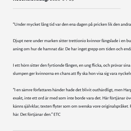
“Under mycket lång tid var den ena dagen på pricken lik den andra,
Djupt nere under marken sitter trettionio kvinnor fängslade i en 
aning om hur de hamnat där. De har inget grepp om tiden och endas
I ett hörn sitter den fyrtionde fången, en ung flicka, och prövar si
slumpen ger kvinnorna en chans att fly ska hon visa sig vara nyckel
”I en sämre författares händer hade det blivit outhärdligt, men Ha
exakt, inte ett ord är med som inte borde vara det. Här förtjänar ö
känns självklar; texten flyter som om svenska vore originalspråk
här. Det förtjänar den.” ETC